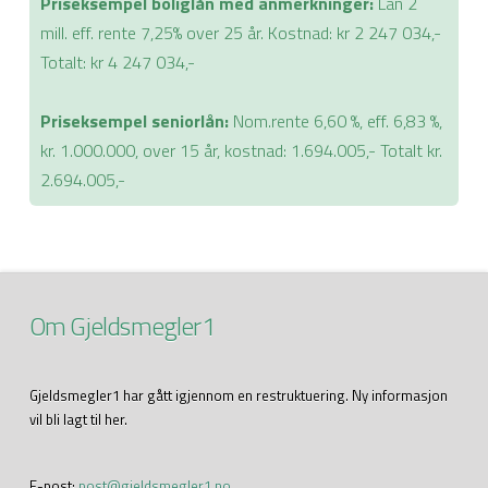
Priseksempel boliglån med anmerkninger:
Lån 2
mill. eff. rente 7,25% over 25 år. Kostnad: kr 2 247 034,-
Totalt: kr 4 247 034,-
Priseksempel seniorlån:
Nom.rente 6,60 %, eff. 6,83 %,
kr. 1.000.000, over 15 år, kostnad: 1.694.005,- Totalt kr.
2.694.005,-
Om Gjeldsmegler1
Gjeldsmegler1 har gått igjennom en restruktuering. Ny informasjon
vil bli lagt til her.
E-post:
post@gjeldsmegler1.no