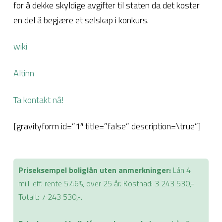
for å dekke skyldige avgifter til staten da det koster
en del å begjære et selskap i konkurs.
wiki
Altinn
Ta kontakt nå!
[gravityform id=”1″ title=”false” description=\true”]
Priseksempel boliglån uten anmerkninger:
Lån 4
mill. eff. rente 5.46%, over 25 år. Kostnad: 3 243 530,-.
Totalt: 7 243 530,-.