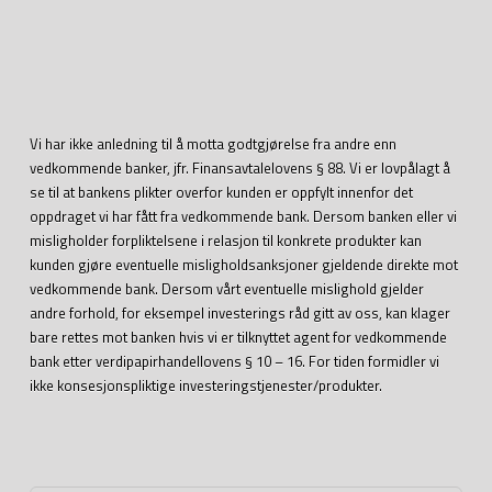
Vi har ikke anledning til å motta godtgjørelse fra andre enn
vedkommende banker, jfr. Finansavtalelovens § 88. Vi er lovpålagt å
se til at bankens plikter overfor kunden er oppfylt innenfor det
oppdraget vi har fått fra vedkommende bank. Dersom banken eller vi
misligholder forpliktelsene i relasjon til konkrete produkter kan
kunden gjøre eventuelle misligholdsanksjoner gjeldende direkte mot
vedkommende bank. Dersom vårt eventuelle mislighold gjelder
andre forhold, for eksempel investerings råd gitt av oss, kan klager
bare rettes mot banken hvis vi er tilknyttet agent for vedkommende
bank etter verdipapirhandellovens § 10 – 16. For tiden formidler vi
ikke konsesjonspliktige investeringstjenester/produkter.