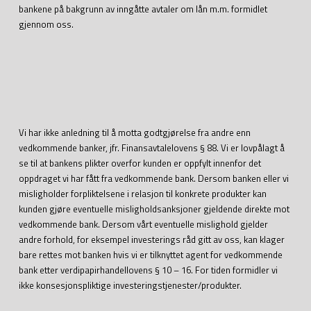
bankene på bakgrunn av inngåtte avtaler om lån m.m. formidlet
gjennom oss.
Vi har ikke anledning til å motta godtgjørelse fra andre enn
vedkommende banker, jfr. Finansavtalelovens § 88. Vi er lovpålagt å
se til at bankens plikter overfor kunden er oppfylt innenfor det
oppdraget vi har fått fra vedkommende bank. Dersom banken eller vi
misligholder forpliktelsene i relasjon til konkrete produkter kan
kunden gjøre eventuelle misligholdsanksjoner gjeldende direkte mot
vedkommende bank. Dersom vårt eventuelle mislighold gjelder
andre forhold, for eksempel investerings råd gitt av oss, kan klager
bare rettes mot banken hvis vi er tilknyttet agent for vedkommende
bank etter verdipapirhandellovens § 10 – 16. For tiden formidler vi
ikke konsesjonspliktige investeringstjenester/produkter.